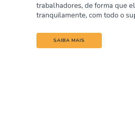
trabalhadores, de forma que e
tranquilamente, com todo o sup
SAIBA MAIS