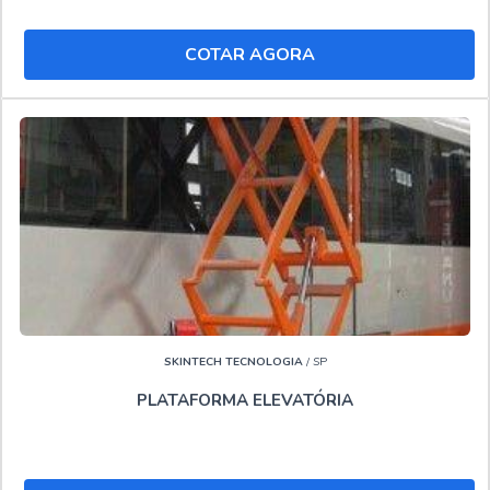
Isso se deve ao fato de ser líder no mercado e referência
COTAR AGORA
no segmento, qualificações construídas pela empresa
focar suas ações no resultado final tendo material de
ótima qualidade e atendimento regionalizado onde,
agregando a uma equipe com profissionais especializados
e chat com atendimento humano, comprova sua essência
de trazer o melhor para seus clientes.."
SKINTECH TECNOLOGIA
/ SP
PLATAFORMA ELEVATÓRIA