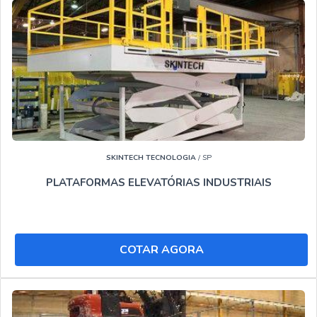
prejuízo futuros para os clientes.
Ainda focando em Quanto custa aluguel plataforma
elevatória Uberaba, deve-se ter a exatidão em orçar com
empresas que prezam por produtos e serviços que
tenham ótima qualidade e excelente custo-benefício,
pontos importantes que ficam de fora no planejamento de
empresas que visam apenas o lucro, deixando a desejar
nos outros fatores.
SKINTECH TECNOLOGIA
/ SP
SOLUÇÕES INDUSTRIAIS, REFERÊNCIA PARA
PLATAFORMAS ELEVATÓRIAS INDUSTRIAIS
QUANTO CUSTA ALUGUEL PLATAFORMA
ELEVATÓRIA UBERABA!
Veja abaixo os motivos pelos quais o Soluções Industriais
é a melhor escolha quando o assunto for :
COTAR AGORA
profissionais especializados
atendimento personalizado
chat com atendimento humano
material de ótima qualidade