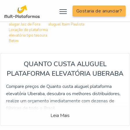
; include('inc/informacoes/informacoes-linkagem-interna.php');?>
Gostaria de anunciar?
Buscas relacionadas:
Plataforma aérea onde
Plataforma elevatória
alugar Juiz de Fora
aluguel Itaim Paulista
Locação de plataforma
elevatória tipo tesoura
Betim
QUANTO CUSTA ALUGUEL
PLATAFORMA ELEVATÓRIA UBERABA
Compare preços de Quanto custa aluguel plataforma
elevatória Uberaba, descubra os melhores distribuidores,
realize um orçamento imediatamente com dezenas de
fábricas de todo o Brasil
Leia Mais
Em busca de Quanto custa aluguel plataforma elevatória
Uberaba, encontre no website da Soluções Industriais.