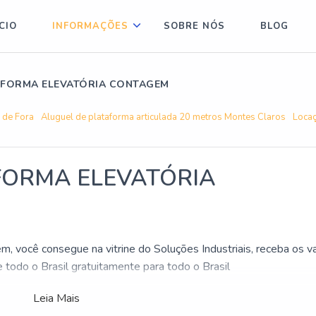
ÍCIO
INFORMAÇÕES
SOBRE NÓS
BLOG
AFORMA ELEVATÓRIA CONTAGEM
z de Fora
Aluguel de plataforma articulada 20 metros Montes Claros
Locaç
FORMA ELEVATÓRIA
, você consegue na vitrine do Soluções Industriais, receba os v
 todo o Brasil gratuitamente para todo o Brasil
 elevatória Contagem, descubra no site do Soluções Industriais.
Leia Mais
r do segmento.