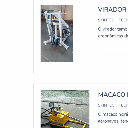
VIRADOR
SKINTECH TECN
O virador tamb
ergonômicas de
MACACO 
SKINTECH TECN
O macaco hidrá
aeronaves, ten