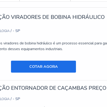
RE O SOLUÇÕES INDUSTRIAIS!
ÃO VIRADORES DE BOBINA HIDRÁULICO
resa precisa para Aluguel de plataforma. A empresa oferece op
altura e Locação de plataforma com ótima qualidade e personali
/ - SP
OLOGIA
iais, empresa que tem sido preferência no segmento por toda
ga de excelência de ponta a ponta.
 viradores de bobina hidráulico é um processo essencial para gar
ais páginas com conteúdos que vão adicionar mais conhecimento 
nto desses equipamentos industriais.
COTAR AGORA
ÃO ENTORNADOR DE CAÇAMBAS PREÇO
/ - SP
OLOGIA