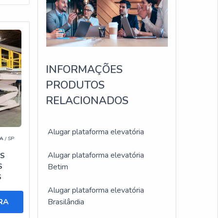
ão de
INFORMAÇÕES
ma
PRODUTOS
m com
RELACIONADOS
Alugar plataforma elevatória
A
/ SP
Alugar plataforma elevatória
S
S
Betim
uguel
S
Alugar plataforma elevatória
is
RA
Brasilândia
der-