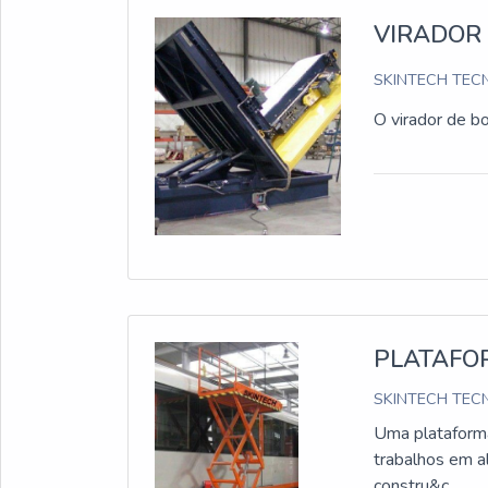
VIRADOR
SKINTECH TECN
O virador de b
PLATAFO
SKINTECH TECN
Uma plataforma
trabalhos em a
constru&c