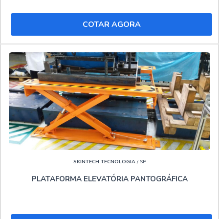
trabalho em altura e Locação de plataforma.
COTAR AGORA
Tudo isso por ser líder no mercado e líder do segmento,
padrões alcançados pela empresa conter material de
ótima qualidade e tecnologia de ponta onde, agregando a
uma equipe com profissionais especializados e chat com
atendimento humano, comprova sua essência de trazer o
melhor para seus clientes.."
SKINTECH TECNOLOGIA
/ SP
PLATAFORMA ELEVATÓRIA PANTOGRÁFICA