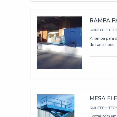
RAMPA P
SKINTECH TECN
A rampa para d
de caminhões
MESA EL
SKINTECH TECN
Contar com uma