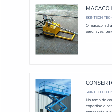
MACACO 
SKINTECH TECN
O macaco hidrá
aeronaves, ten
CONSERT
SKINTECH TECN
No ramo de co
expertise e co