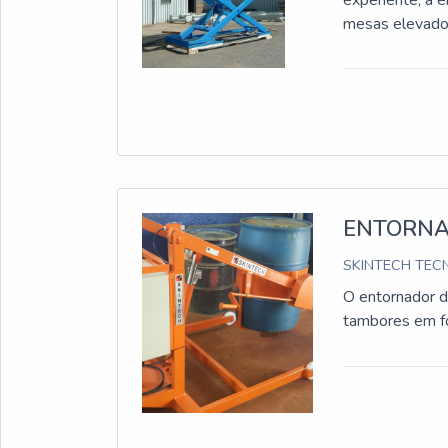
experiente, a 
mesas elevado
ENTORNA
SKINTECH TECN
O entornador 
tambores em for