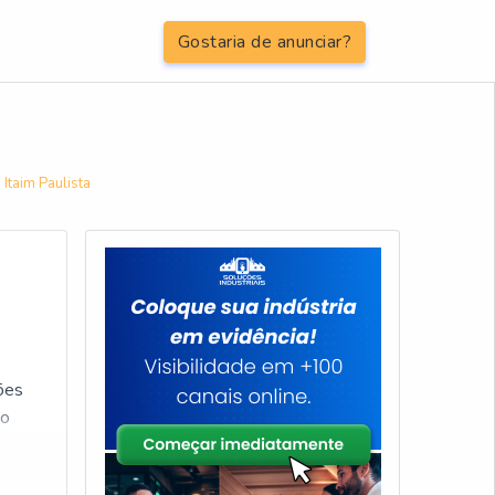
Gostaria de anunciar?
 Itaim Paulista
ões
 o
io.