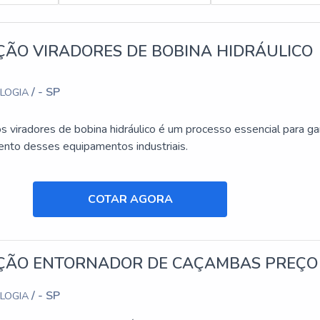
S SOBRE O SOLUÇÕES INDUSTRIAIS:
ÃO VIRADORES DE BOBINA HIDRÁULICO
o ideal para Aluguel de plataforma. Sempre de olho no mercado, 
a Betim e Locação de plataforma articulada 15 metros com óti
/ - SP
OLOGIA
 Soluções Industriais, empresa que tem se destacado da concorrê
o sucesso de seus clientes de ponta a ponta.
 viradores de bobina hidráulico é um processo essencial para gar
ver mais algumas páginas que agregarão mais informações relevan
nto desses equipamentos industriais.
COTAR AGORA
ÃO ENTORNADOR DE CAÇAMBAS PREÇO
/ - SP
OLOGIA