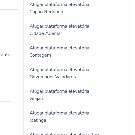
Alugar plataforma elevatória
Capão Redondo
traz
Alugar plataforma elevatória
ma
Cidade Ademar
ncia
Alugar plataforma elevatória
antir
Contagem
tes a
Alugar plataforma elevatória
Governador Valadares
Alugar plataforma elevatória
Grajaú
Alugar plataforma elevatória
Ipatinga
Alugar plataforma elevatória Itaim