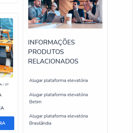
:
INFORMAÇÕES
ima
m alta
PRODUTOS
RELACIONADOS
e
Alugar plataforma elevatória
A
/ SP
lamos
Alugar plataforma elevatória
r
A
A
Betim
CA
Alugar plataforma elevatória
na
RA
Brasilândia