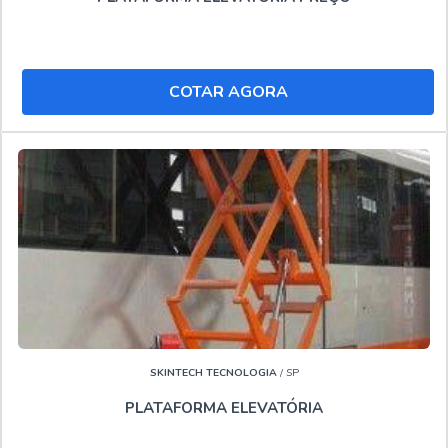
qualidade e alta durabilidade, detalhes que passam
despercebidos e podem gerar prejuízo futuros para os
clientes.
COTAR AGORA
Ainda focando em Aluguel de plataforma elevatória
Ipatinga, deve-se descartar empresas que não tenham
produtos e serviços com ótima qualidade e tecnologia
própria, detalhes primordiais que são deixados de lado por
muitas empresas que não focam na fidelização do cliente.
SOLUÇÕES INDUSTRIAIS, LÍDER QUANDO PRECISAR
DE ALUGUEL DE PLATAFORMA ELEVATÓRIA
IPATINGA!
Entenda os motivos pelos quais o Soluções Industriais é
líder quando o assunto for :
líder no mercado
SKINTECH TECNOLOGIA
/ SP
idônea no mercado
PLATAFORMA ELEVATÓRIA
altamente qualificada
precursora em tecnologia