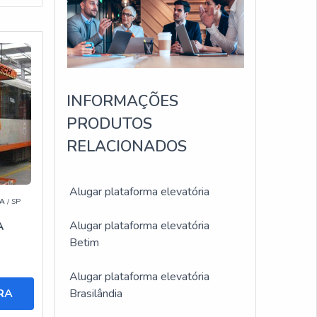
TURA
ões
INFORMAÇÕES
e
PRODUTOS
RELACIONADOS
Alugar plataforma elevatória
A
/ SP
Alugar plataforma elevatória
EM
A
A
Betim
Alugar plataforma elevatória
RA
Brasilândia