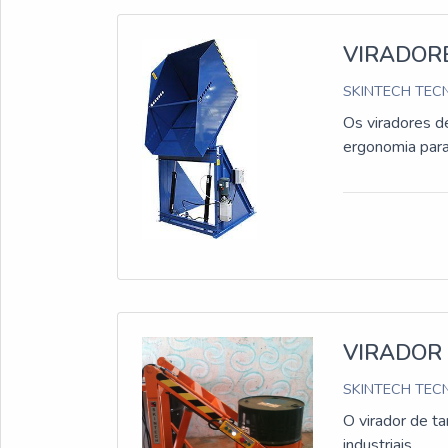
VIRADOR
SKINTECH TECN
Os viradores d
ergonomia para
VIRADOR
SKINTECH TECN
O virador de t
industriais