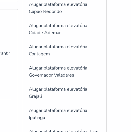
Alugar plataforma elevatória
Capão Redondo
Alugar plataforma elevatória
Cidade Ademar
para
Alugar plataforma elevatória
antir
Contagem
focar
Alugar plataforma elevatória
a uma
Governador Valadares
elhor
Alugar plataforma elevatória
Grajaú
Alugar plataforma elevatória
Ipatinga
Alugar plataforma elevatória Itaim