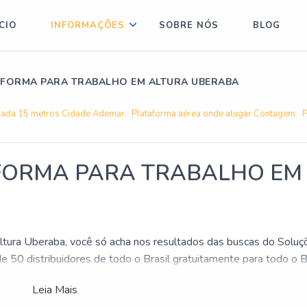
ÍCIO
INFORMAÇÕES
SOBRE NÓS
BLOG
AFORMA PARA TRABALHO EM ALTURA UBERABA
ulada 15 metros Cidade Ademar
Plataforma aérea onde alugar Contagem
P
FORMA PARA TRABALHO EM
ltura Uberaba, você só acha nos resultados das buscas do Soluç
de 50 distribuidores de todo o Brasil gratuitamente para todo o B
 para trabalho em altura Uberaba, descubra no site do Soluções
Leia Mais
a melhor e maior empresa.