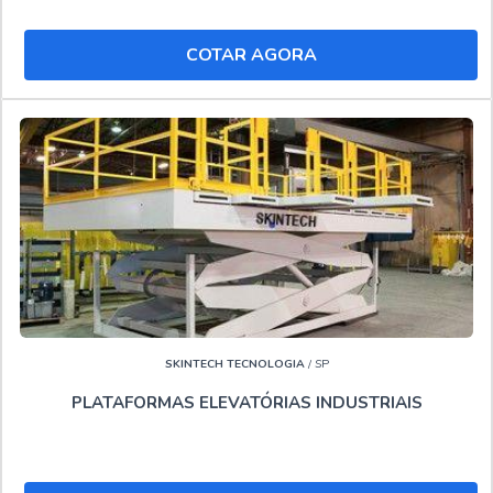
plataforma Betim e Locação de plataforma articulada 15
metros.
COTAR AGORA
Reconhecida por ser líder no mercado e precursora em
tecnologia, padrões alcançados pela empresa conter
material de ótima qualidade e atendimento regionalizado,
ainda mais, unido a um time com profissionais
especializados e atendimento personalizado , comprova
sua essência de trazer o melhor para seus clientes.."
SKINTECH TECNOLOGIA
/ SP
PLATAFORMAS ELEVATÓRIAS INDUSTRIAIS