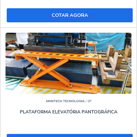
trabalho em altura e Locação de plataforma.
COTAR AGORA
Tudo isso por ser líder no mercado e líder do segmento,
padrões alcançados pela empresa conter material de
ótima qualidade e tecnologia de ponta onde, agregando a
uma equipe com profissionais especializados e chat com
atendimento humano, comprova sua essência de trazer o
melhor para seus clientes.."
SKINTECH TECNOLOGIA
/ SP
PLATAFORMA ELEVATÓRIA PANTOGRÁFICA