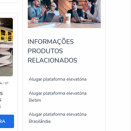
NTA
 o
de
INFORMAÇÕES
PRODUTOS
RELACIONADOS
o em
enos
Alugar plataforma elevatória
A
/ SP
de,
Alugar plataforma elevatória
S
S
Betim
S
Alugar plataforma elevatória
RA
Brasilândia