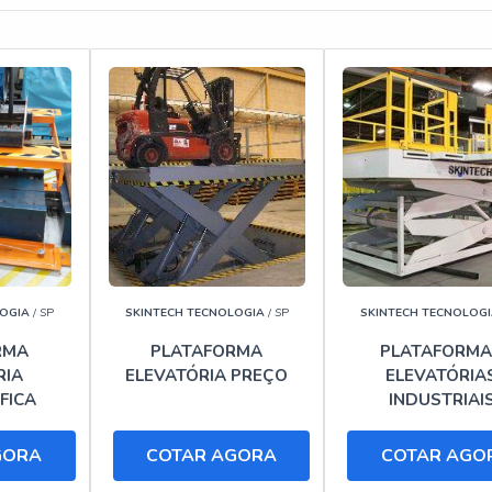
 LOCAÇÃO DE PLATAFORMA ARTICULADA 20 METROS SA
ulada 20 metros Santa Luzia precursora em tecnologia, descobre
cado em Aluguel de plataforma elevatória articulada e Locação 
tecnologia e desenvolvimento no que gera resultado para seus
aforma articulada 20 metros Santa Luzia, deve-se ter a exatidã
 serviços que tenham ótima qualidade e alta durabilidade, pequ
cedência e seriedade da empresa.
LOGIA
/ SP
SKINTECH TECNOLOGIA
/ SP
SKINTECH TECNOLOGI
lada 20 metros Santa Luzia, mais do que visar apenas lucrativida
ótima qualidade e alta durabilidade, pequenos detalhes mas de
RMA
PLATAFORMA
PLATAFORMA
RIA
ELEVATÓRIA PREÇO
ELEVATÓRIA
dade da empresa.
FICA
INDUSTRIAI
RCADO PARA LOCAÇÃO DE PLATAFORMA ARTICULADA 20
GORA
COTAR AGORA
COTAR AGO