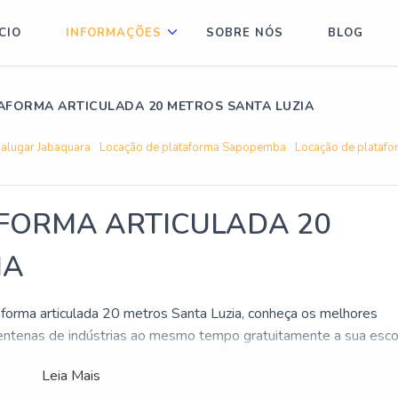
ÍCIO
INFORMAÇÕES
SOBRE NÓS
BLOG
AFORMA ARTICULADA 20 METROS SANTA LUZIA
 alugar Jabaquara
Locação de plataforma Sapopemba
Locação de platafo
FORMA ARTICULADA 20
IA
forma articulada 20 metros Santa Luzia, conheça os melhores
centenas de indústrias ao mesmo tempo gratuitamente a sua esco
metros Santa Luzia, vai achar aqui no Soluções Industriais. Solic
Leia Mais
r do segmento.