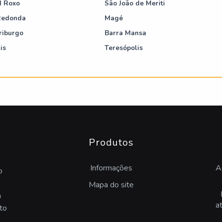
d Roxo
São João de Meriti
Redonda
Magé
riburgo
Barra Mansa
is
Teresópolis
Produtos
Informações
A
o
Mapa do site
a
a
to