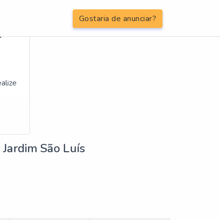
Gostaria de anunciar?
O
alize
ze uma
ais
 Jardim São Luís