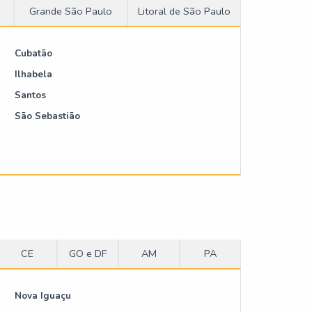
rar
Grande São Paulo
Litoral de São Paulo
Cubatão
 na
Ilhabela
 onde
Santos
nder-
São Sebastião
á de
orma
iedade
inda:
CE
GO e DF
AM
PA
Nova Iguaçu