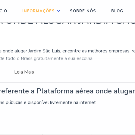
ÍCIO
INFORMAÇÕES
SOBRE NÓS
BLOG
 ONDE ALUGAR JARDIM SÃ
onde alugar Jardim São Luís, encontre as melhores empresas, re
e todo o Brasil gratuitamente a sua escolha
ardim São Luís, vai descobrir aqui no Soluções Industriais. Reali
Leia Mais
ia em qualidade do mercado.
de alugar Jardim São Luís aqui com a gente do Soluções Industri
 referente a Plataforma aérea onde alugar
erece diversos contatos comerciais.
PLATAFORMA AÉREA ONDE ALUGAR JARDIM SÃO LUÍS!
 públicas e disponível livremente na internet
em produzir uma estrutura com material de ótima qualidade e
r que se tenha Plataforma aérea onde alugar Jardim São Luís com
r Jardim São Luís, deve-se descartar empresas que não tenham