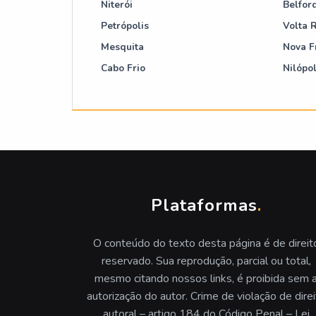
Niterói
Belfor
Locadora de plataforma elevatória
Petrópolis
Volta 
Locar plataformas aéreas
."
Mesquita
Nova F
Cabo Frio
Nilópol
Plataformas
.
O conteúdo do texto desta página é de direit
reservado. Sua reprodução, parcial ou total,
mesmo citando nossos links, é proibida sem 
autorização do autor. Crime de violação de direi
autoral – artigo 184 do Código Penal – Lei