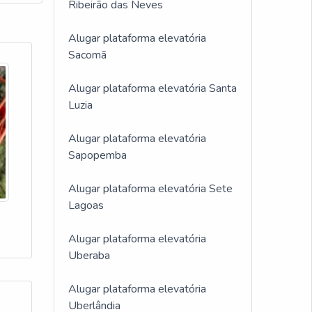
Ribeirão das Neves
Alugar plataforma elevatória
Sacomã
Alugar plataforma elevatória Santa
Luzia
Alugar plataforma elevatória
Sapopemba
Alugar plataforma elevatória Sete
Lagoas
a
Alugar plataforma elevatória
Uberaba
Alugar plataforma elevatória
Uberlândia