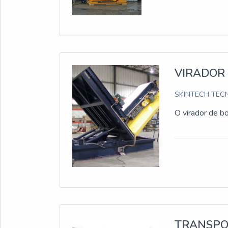
VIRADOR
SKINTECH TECN
O virador de b
TRANSPO