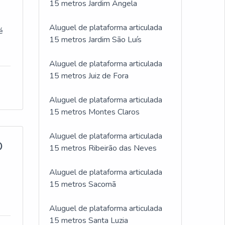
15 metros Jardim Ângela
Aluguel de plataforma articulada
é
15 metros Jardim São Luís
Aluguel de plataforma articulada
15 metros Juiz de Fora
Aluguel de plataforma articulada
15 metros Montes Claros
Aluguel de plataforma articulada
O
15 metros Ribeirão das Neves
Aluguel de plataforma articulada
15 metros Sacomã
Aluguel de plataforma articulada
15 metros Santa Luzia