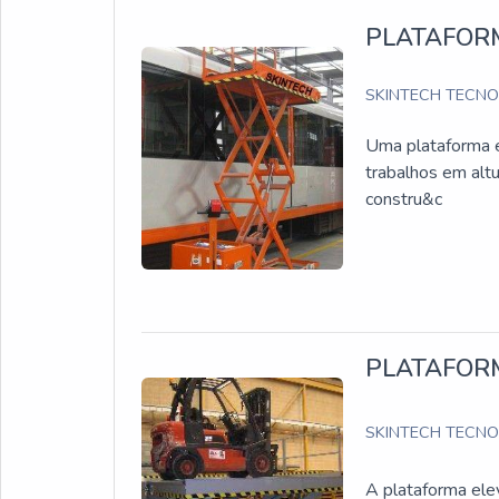
PLATAFOR
SKINTECH TECN
Uma plataforma e
trabalhos em alt
constru&c
PLATAFOR
SKINTECH TECN
A plataforma elev