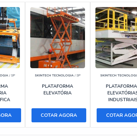
LOGIA
/ SP
SKINTECH TECNOLOGIA
/ SP
SKINTECH TECNOLOGI
RMA
PLATAFORMA
PLATAFORMA
RIA
ELEVATÓRIA
ELEVATÓRIA
FICA
INDUSTRIAI
GORA
COTAR AGORA
COTAR AGO