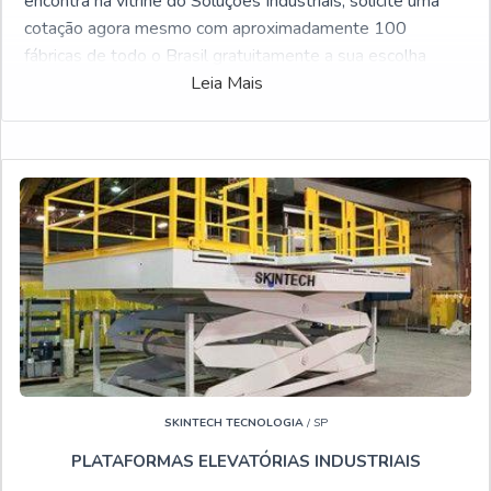
encontra na vitrine do Soluções Industriais, solicite uma
cotação agora mesmo com aproximadamente 100
fábricas de todo o Brasil gratuitamente a sua escolha
Leia Mais
Se pesquisa por Plataforma aérea alugar Uberlândia, vai
descobrir aqui no Soluções Industriais. Solicite um
orçamento online e conheça a melhor referência do
mercado.
OUTRAS INFORMAÇÕES SOBRE PLATAFORMA
AÉREA ALUGAR UBERLÂNDIA:
Quem pesquisa na internet por Plataforma aérea alugar
Uberlândia altamente qualificada, depara com o Soluções
Industriais. Uma empresa com alto Know-how em Aluguel
de plataforma para trabalho em altura e Locação de
plataforma articulada 15 metros, focando sua tecnologia e
desenvolvimento no que gera resultado para seus
SKINTECH TECNOLOGIA
/ SP
clientes.
Não obstante, quando falamos em Plataforma aérea
PLATAFORMAS ELEVATÓRIAS INDUSTRIAIS
alugar Uberlândia, deve-se descartar empresas que não