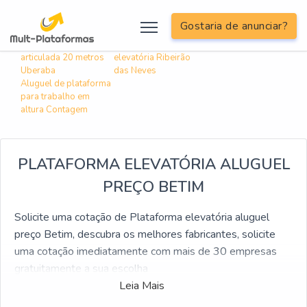
; include('inc/informacoes/informacoes-linkagem-interna.php');?>
Gostaria de anunciar?
Buscas relacionadas:
Aluguel de plataforma
Alugar plataforma
articulada 20 metros
elevatória Ribeirão
Uberaba
das Neves
Aluguel de plataforma
para trabalho em
altura Contagem
PLATAFORMA ELEVATÓRIA ALUGUEL
PREÇO BETIM
Solicite uma cotação de Plataforma elevatória aluguel
preço Betim, descubra os melhores fabricantes, solicite
uma cotação imediatamente com mais de 30 empresas
gratuitamente a sua escolha
Leia Mais
Se está procurando por Plataforma elevatória aluguel