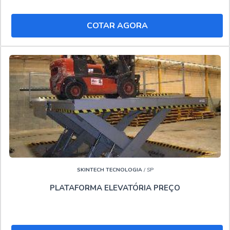
concorrência pela idoneidade em tudo que faz onde
garante o sucesso de seus clientes de ponta a ponta.
COTAR AGORA
Se este conteúdo te agradou, aproveite para ver mais
algumas páginas que agregarão mais informações
relevantes a sua necessidade. Veja abaixo:
Locação de plataforma elevatória tipo tesoura
Locação de pta
Locadora de plataforma elevatória
Locar plataformas aéreas
."
SKINTECH TECNOLOGIA
/ SP
PLATAFORMA ELEVATÓRIA PREÇO