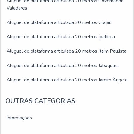
Aluguel de plataforma articulada 20 metros Governador
Valadares
Aluguel de plataforma articulada 20 metros Grajaú
Aluguel de plataforma articulada 20 metros Ipatinga
Aluguel de plataforma articulada 20 metros Itaim Paulista
Aluguel de plataforma articulada 20 metros Jabaquara
Aluguel de plataforma articulada 20 metros Jardim Ângela
Aluguel de plataforma articulada 20 metros Jardim São
OUTRAS CATEGORIAS
Luís
Aluguel de plataforma articulada 20 metros Juiz de Fora
Informações
Aluguel de plataforma articulada 20 metros Montes