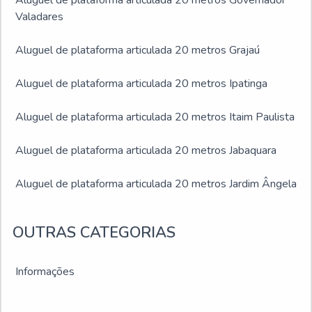
Aluguel de plataforma articulada 20 metros Governador
Valadares
Aluguel de plataforma articulada 20 metros Grajaú
Aluguel de plataforma articulada 20 metros Ipatinga
Aluguel de plataforma articulada 20 metros Itaim Paulista
Aluguel de plataforma articulada 20 metros Jabaquara
Aluguel de plataforma articulada 20 metros Jardim Ângela
Aluguel de plataforma articulada 20 metros Jardim São
OUTRAS CATEGORIAS
Luís
Aluguel de plataforma articulada 20 metros Juiz de Fora
Informações
Aluguel de plataforma articulada 20 metros Montes