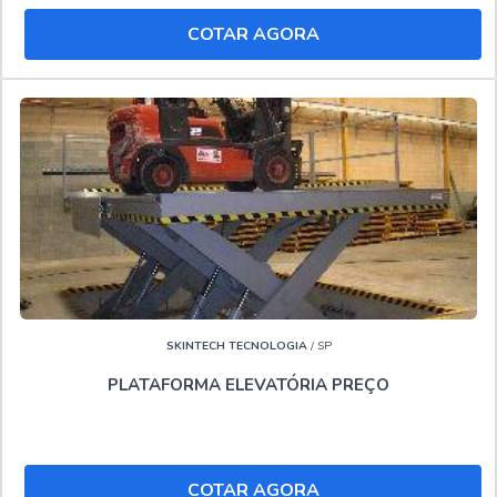
empresa que tem feito a diferença no mercado por toda
COTAR AGORA
seriedade e qualidade o que comprova sua essência de
trazer o melhor para seus clientes.
Se você gostou deste conteúdo, visite outras páginas
com conteúdos que vão adicionar mais conhecimento
sobre o tema que está procurando. Visite também:
Locação de plataforma elevatória tipo tesoura
Locação de pta
Locadora de plataforma elevatória
Locar plataformas aéreas
."
SKINTECH TECNOLOGIA
/ SP
PLATAFORMA ELEVATÓRIA PREÇO
COTAR AGORA