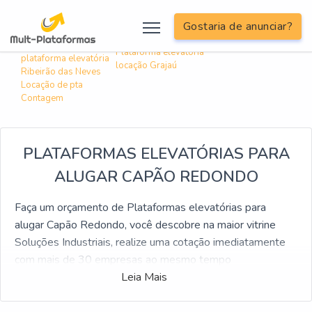
; include('inc/informacoes/informacoes-linkagem-interna.php');?>
Gostaria de anunciar?
Buscas relacionadas:
Locadora de
Plataforma elevatória
plataforma elevatória
locação Grajaú
Ribeirão das Neves
Locação de pta
Contagem
PLATAFORMAS ELEVATÓRIAS PARA
ALUGAR CAPÃO REDONDO
Faça um orçamento de Plataformas elevatórias para
alugar Capão Redondo, você descobre na maior vitrine
Soluções Industriais, realize uma cotação imediatamente
com mais de 30 empresas ao mesmo tempo
Leia Mais
Se está procurando por Plataformas elevatórias para
alugar Capão Redondo, vai descobrir aqui no Soluções