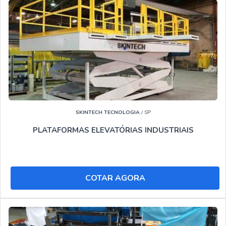
apenas lucratividade, deve oferecer produtos e serviços
que tenham ótima qualidade e excelente custo-benefício,
pequenos detalhes mas de grande valia para saber a
procedência e seriedade da empresa.
É por estes motivos que o Soluções Industriais é
precursora em tecnologia quando exploramos o segmento
de Aluguel de plataforma. Aqui o objetivo é disponibilizar
sempre a melhor opção para seus clientes.
SKINTECH TECNOLOGIA
/ SP
Então não perca tempo,solicite seu orçamento agora
PLATAFORMAS ELEVATÓRIAS INDUSTRIAIS
mesmo com nossa equipe através de nossos canais para
um atendimento personalizado para Plataformas
elevatórias para alugar Capão Redondo. Nosso time tem
chat com atendimento humano e terão o maior prazer em
COTAR AGORA
auxiliar com suas dúvidas.
OUTRAS INFORMAÇÕES SOBRE O SOLUÇÕES
INDUSTRIAIS:
No Soluções Industriais você encontra a solução que