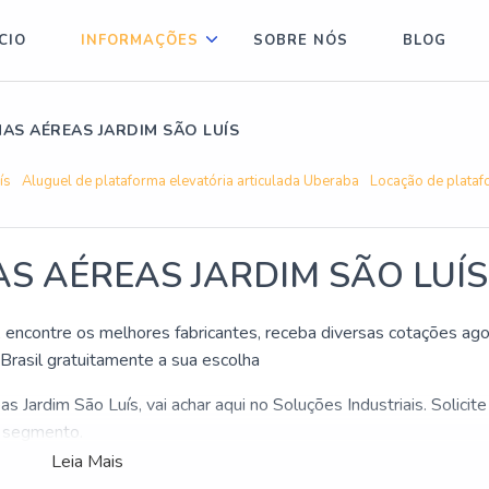
ÍCIO
INFORMAÇÕES
SOBRE NÓS
BLOG
AS AÉREAS JARDIM SÃO LUÍS
ís
Aluguel de plataforma elevatória articulada Uberaba
Locação de plataf
S AÉREAS JARDIM SÃO LUÍS
, encontre os melhores fabricantes, receba diversas cotações ago
rasil gratuitamente a sua escolha
 Jardim São Luís, vai achar aqui no Soluções Industriais. Solicit
o segmento.
por Locar plataformas aéreas Jardim São Luís aqui com os melhor
Leia Mais
girá excelente custo-benefício com retorno rápido.