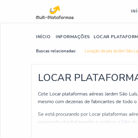
IN
INÍCIO
INFORMAÇÕES
LOCAR PLATAFORM
Buscas relacionadas:
Locação de pta Jardim São Lu
LOCAR PLATAFORMA
Cote Locar plataformas aéreas Jardim São Luís
mesmo com dezenas de fabricantes de todo o B
Se está procurando por Locar plataformas aéreas
orçamento imediatamente e conheça a líder d
Sim, você entendeu direito! Quando a busca é 
profissionais do Soluções Industriais você atin