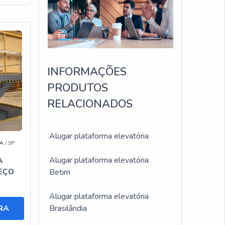
tima
INFORMAÇÕES
PRODUTOS
rar
RELACIONADOS
.
Alugar plataforma elevatória
A
/ SP
ontato
Alugar plataforma elevatória
A
REÇO
Betim
Alugar plataforma elevatória
har
RA
Brasilândia
idade