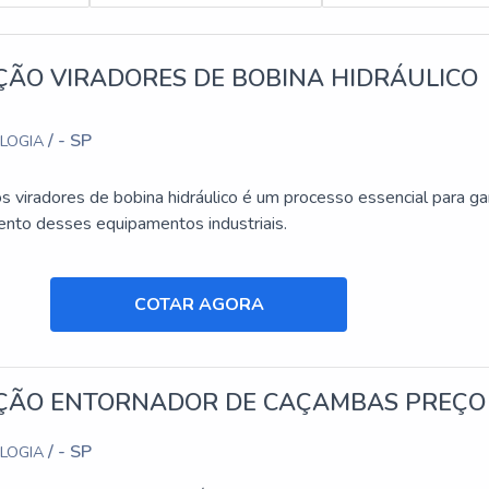
Soluções Industriais, empresa que tem feito a diferença no merc
o sucesso de seus clientes de ponta a ponta.
ÃO VIRADORES DE BOBINA HIDRÁULICO
er mais páginas com conteúdos relacionados para aquilo que pre
/ - SP
OLOGIA
 viradores de bobina hidráulico é um processo essencial para gar
nto desses equipamentos industriais.
COTAR AGORA
ÃO ENTORNADOR DE CAÇAMBAS PREÇO
/ - SP
OLOGIA