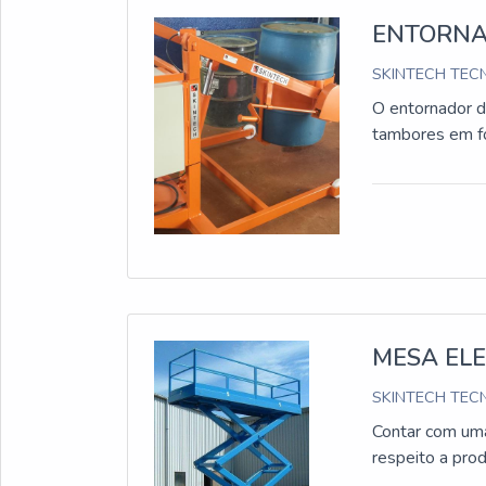
ENTORNA
SKINTECH TECN
O entornador 
tambores em for
MESA EL
SKINTECH TECN
Contar com uma
respeito a pro