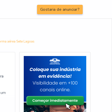
Gostaria de anunciar?
orma aérea Sete Lagoas
ra
e um
es