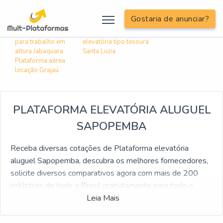
; include('inc/informacoes/informacoes-linkagem-interna.php');?>
Gostaria de anunciar?
Buscas relacionadas:
Aluguel de plataforma
Locação de plataforma
para trabalho em
elevatória tipo tesoura
altura Jabaquara
Santa Luzia
Plataforma aérea
locação Grajaú
PLATAFORMA ELEVATÓRIA ALUGUEL
SAPOPEMBA
Receba diversas cotações de Plataforma elevatória
aluguel Sapopemba, descubra os melhores fornecedores,
solicite diversos comparativos agora com mais de 200
indústrias de todo o Brasil gratuitamente para todo o
Brasil
Leia Mais
Se pesquisa por Plataforma elevatória aluguel