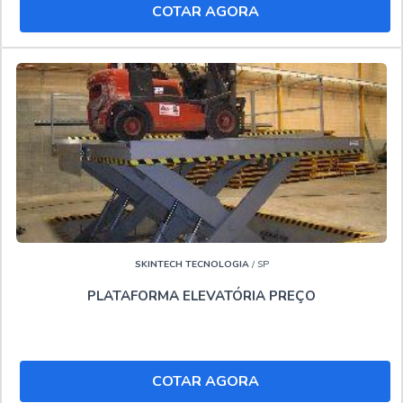
COTAR AGORA
Locação de pta
Locadora de plataforma elevatória
Locar plataformas aéreas
."
SKINTECH TECNOLOGIA
/ SP
PLATAFORMA ELEVATÓRIA PREÇO
COTAR AGORA