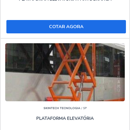
qualidade.
Ainda focando na qualidade em Locadora de plataforma
elevatória Brasilândia, deve-se ter a exatidão em orçar
COTAR AGORA
com empresas que prezam por produtos e serviços que
tenham ótima qualidade e excelente custo-benefício,
características simples mas que mostram o
comprometimento da empresa com seus clientes.
Ainda tratando-se de Locadora de plataforma elevatória
Brasilândia, deve-se descartar empresas que não tenham
produtos e serviços com ótima qualidade e personalização
para cada necessidade, detalhes primordiais que são
deixados de lado por muitas empresas que não focam na
fidelização do cliente.
SKINTECH TECNOLOGIA
/ SP
SOLUÇÕES INDUSTRIAIS, SUA OPÇÃO PARA
PLATAFORMA ELEVATÓRIA
LOCADORA DE PLATAFORMA ELEVATÓRIA
BRASILÂNDIA!