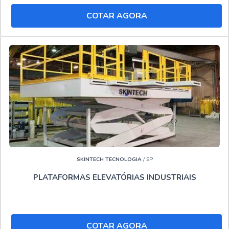
metros.
COTAR AGORA
Por ser líder no mercado e precursora em tecnologia,
padrões possíveis por contar com material de ótima
qualidade e tecnologia de ponta o que, somado a um time
com profissionais especializados e atendimento
personalizado , comprova sua essência de trazer o melhor
para seus clientes.."
SKINTECH TECNOLOGIA
/ SP
PLATAFORMAS ELEVATÓRIAS INDUSTRIAIS
COTAR AGORA