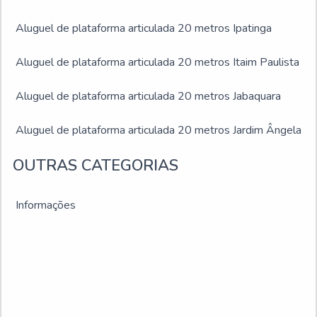
Aluguel de plataforma articulada 20 metros Ipatinga
Aluguel de plataforma articulada 20 metros Itaim Paulista
Aluguel de plataforma articulada 20 metros Jabaquara
Aluguel de plataforma articulada 20 metros Jardim Ângela
OUTRAS CATEGORIAS
Aluguel de plataforma articulada 20 metros Jardim São
Luís
Informações
Aluguel de plataforma articulada 20 metros Juiz de Fora
Aluguel de plataforma articulada 20 metros Montes
Claros
Aluguel de plataforma articulada 20 metros Ribeirão das