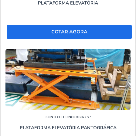
PLATAFORMA ELEVATÓRIA
metros, disponibilizando tudo que há de mais atual para
garantir a qualidade final para seus clientes.
Sem perder o foco em Aluguel de plataforma elevatória
Governador Valadares, mais do que visar apenas
COTAR AGORA
lucratividade, deve oferecer produtos e serviços que
tenham ótima qualidade e tecnologia própria, detalhes
que passam despercebidos e podem gerar prejuízo
futuros para os clientes.
Ainda com uma visão analítica sobre Aluguel de
plataforma elevatória Governador Valadares, deve-se ter
a exatidão em orçar com empresas que prezam por
produtos e serviços que tenham ótima qualidade e
personalização para cada necessidade, detalhes que
passam despercebidos e podem gerar prejuízo futuros
para os clientes.
SKINTECH TECNOLOGIA
/ SP
PLATAFORMA ELEVATÓRIA PANTOGRÁFICA
SOLUÇÕES INDUSTRIAIS, LÍDER QUANDO PRECISAR