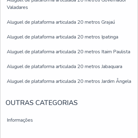
Aluguel de plataforma articulada 20 metros Governador
Valadares
Aluguel de plataforma articulada 20 metros Grajaú
Aluguel de plataforma articulada 20 metros Ipatinga
Aluguel de plataforma articulada 20 metros Itaim Paulista
Aluguel de plataforma articulada 20 metros Jabaquara
Aluguel de plataforma articulada 20 metros Jardim Ângela
Aluguel de plataforma articulada 20 metros Jardim São
OUTRAS CATEGORIAS
Luís
Aluguel de plataforma articulada 20 metros Juiz de Fora
Informações
Aluguel de plataforma articulada 20 metros Montes