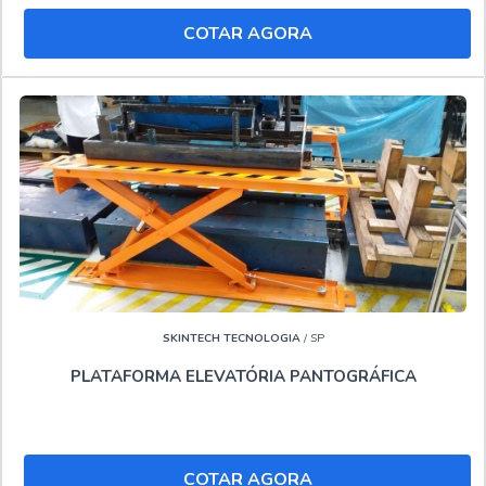
empresa que tem despontado no segmento por toda
COTAR AGORA
seriedade e qualidade o que comprova sua essência de
trazer o melhor para seus clientes.
Se você gostou deste conteúdo, não deixe de ver mais
páginas com conteúdos relacionados para aquilo que
precisa. Veja aqui:
Locação de plataforma elevatória tipo tesoura
Locação de pta
Locadora de plataforma elevatória
Locar plataformas aéreas
."
SKINTECH TECNOLOGIA
/ SP
PLATAFORMA ELEVATÓRIA PANTOGRÁFICA
COTAR AGORA