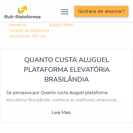
; include('inc/informacoes/informacoes-linkagem-interna.php');?>
Gostaria de anunciar?
Buscas relacionadas:
Locação de plataforma
Plataforma elevatória
elevatória
aluguel Betim
Locação de plataforma
aérea Jardim São Luís
QUANTO CUSTA ALUGUEL
PLATAFORMA ELEVATÓRIA
BRASILÂNDIA
Se pesquisa por Quanto custa aluguel plataforma
elevatória Brasilândia, conheça as melhores empresas,
receba diversas cotações pela internet com dezenas de
Leia Mais
fábricas de todo o Brasil
Em busca de Quanto custa aluguel plataforma elevatória