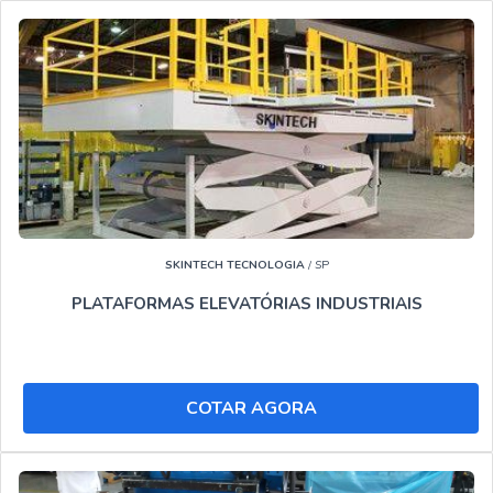
Brasilândia, conheça a melhor empresa do ramo. Solicite
um orçamento agora mesmo e conheça a melhor
referência do mercado.
CONHEÇA UM POUCO MAIS SOBRE QUANTO CUSTA
ALUGUEL PLATAFORMA ELEVATÓRIA BRASILÂNDIA:
Quem está a procura de Quanto custa aluguel plataforma
elevatória Brasilândia precursora em tecnologia, vem até o
site da Soluções Industriais. Uma empresa com alto
Know-how em Aluguel de plataforma para trabalho em
SKINTECH TECNOLOGIA
/ SP
altura e Locação de plataforma articulada 15 metros,
PLATAFORMAS ELEVATÓRIAS INDUSTRIAIS
garantindo a satisfação da venda a entrega final com foco
total na qualidade.
Ainda com uma visão analítica sobre Quanto custa aluguel
COTAR AGORA
plataforma elevatória Brasilândia, é importante buscar uma
empresa que tenha produtos e serviços com ótima
qualidade e personalização para cada necessidade,