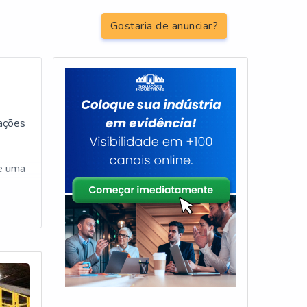
Gostaria de anunciar?
l de plataforma elevatória Cidade Ademar
tações
ze uma
o
que