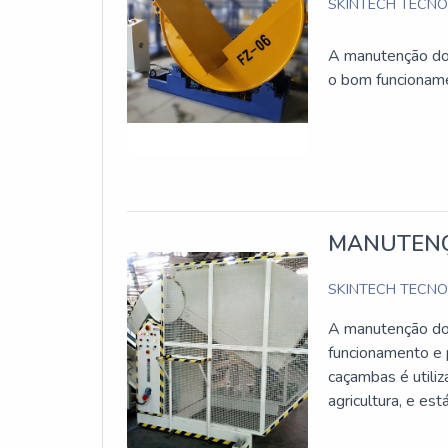
Locação de pta
SKINTECH TECN
Locadora de plataforma elevatória
Locar plataformas aéreas
A manutenção dos
."
o bom funcioname
MANUTENÇ
SKINTECH TECN
A manutenção do 
funcionamento e p
caçambas é utiliz
agricultura, e es