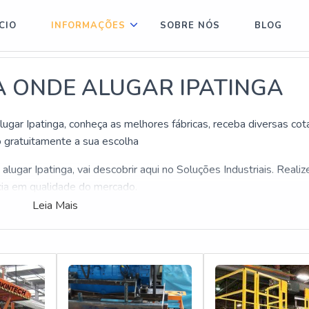
na.php');?>
ÍCIO
INFORMAÇÕES
SOBRE NÓS
BLOG
 preço Itaim Paulista
Locação de plataforma aérea Cidade Ademar
Alugue
 ONDE ALUGAR IPATINGA
ugar Ipatinga, conheça as melhores fábricas, receba diversas co
gratuitamente a sua escolha
lugar Ipatinga, vai descobrir aqui no Soluções Industriais. Reali
ia em qualidade do mercado.
érea onde alugar Ipatinga aqui com os melhores profissionais d
Leia Mais
to-benefício com oferece diversos contatos comerciais.
 PLATAFORMA AÉREA ONDE ALUGAR IPATINGA:
em produzir uma estrutura com material de ótima qualidade e
ha Plataforma aérea onde alugar Ipatinga com ótima qualidade.
a aérea onde alugar Ipatinga, é importante buscar uma empresa 