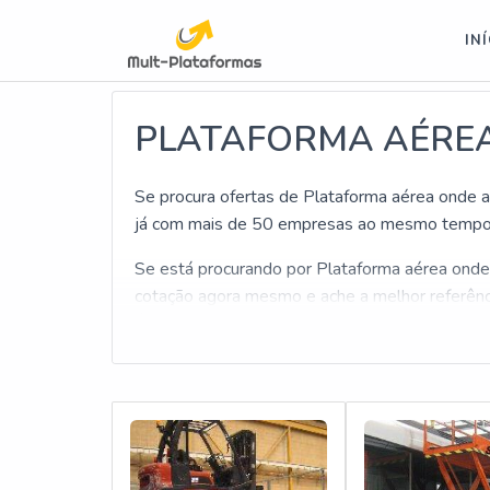
informacoes; include('inc/informacoes/informacoes-linkagem-inter
IN
Buscas relacionadas:
Plataforma elevatória aluguel
PLATAFORMA AÉREA
Se procura ofertas de Plataforma aérea onde al
já com mais de 50 empresas ao mesmo tempo 
Se está procurando por Plataforma aérea onde a
cotação agora mesmo e ache a melhor referênc
É isto mesmo! Quando o assunto é Plataforma a
Soluções Industriais você obterá excelente cus
VEJA ABAIXO ALGUNS DETALHES SOBRE
O Soluções Industriais objetiva seus reforços 
tecnologia de ponta, tudo isso para que se ten
Ainda com uma visão analítica sobre Plataform