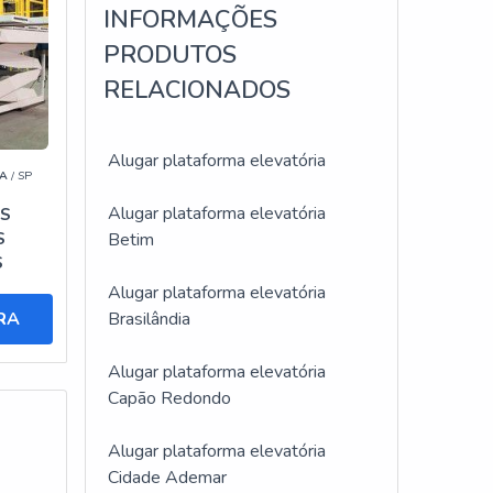
INFORMAÇÕES
a
PRODUTOS
RELACIONADOS
para
Alugar plataforma elevatória
A
/ SP
Alugar plataforma elevatória
S
S
Betim
S
Alugar plataforma elevatória
a e
RA
Brasilândia
Alugar plataforma elevatória
Capão Redondo
Alugar plataforma elevatória
Cidade Ademar