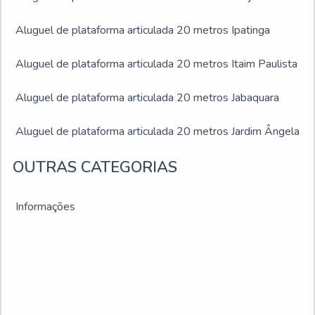
Aluguel de plataforma articulada 20 metros Ipatinga
Aluguel de plataforma articulada 20 metros Itaim Paulista
Aluguel de plataforma articulada 20 metros Jabaquara
Aluguel de plataforma articulada 20 metros Jardim Ângela
OUTRAS CATEGORIAS
Aluguel de plataforma articulada 20 metros Jardim São
Luís
Informações
Aluguel de plataforma articulada 20 metros Juiz de Fora
Aluguel de plataforma articulada 20 metros Montes
Claros
Aluguel de plataforma articulada 20 metros Ribeirão das