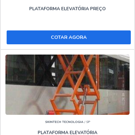
plataforma para trabalho em altura e Locação de
PLATAFORMA ELEVATÓRIA PREÇO
plataforma elevatória, visando sempre a qualidade final
para fidelização do cliente.
Ainda tratando-se de Locação de plataforma articulada
COTAR AGORA
20 metros Juiz de Fora, deve-se descartar empresas que
não tenham produtos e serviços com ótima qualidade e
personalização para cada necessidade, detalhes
primordiais que são deixados de lado por muitas
empresas que não focam na fidelização do cliente.
Não obstante, quando falamos em Locação de plataforma
articulada 20 metros Juiz de Fora, deve-se ter a exatidão
em orçar com empresas que prezam por produtos e
serviços que tenham ótima qualidade e tecnologia própria,
pontos importantes que ficam de fora no planejamento de
empresas que visam apenas o lucro, deixando a desejar
nos outros fatores.
SKINTECH TECNOLOGIA
/ SP
PLATAFORMA ELEVATÓRIA