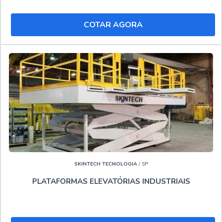
plataforma Betim e Locação de plataforma articulada 15
metros.
COTAR AGORA
Isso se deve ao fato da empresa ser líder no mercado e
referência no segmento, padrões possíveis por contar com
material de ótima qualidade e atendimento regionalizado,
ainda mais, unido a um time com profissionais
especializados e velocidade e praticidade na comunicação,
fecha todo o ciclo de entrega com excelência para seus
clientes.."
SKINTECH TECNOLOGIA
/ SP
PLATAFORMAS ELEVATÓRIAS INDUSTRIAIS