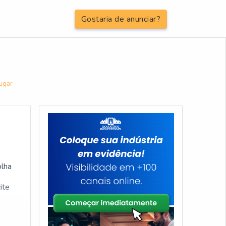
Gostaria de anunciar?
lugar
olha
ite