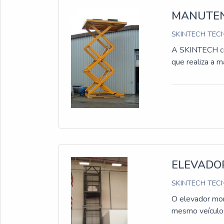
MANUTEN
SKINTECH TECN
A SKINTECH con
que realiza a 
ELEVADO
SKINTECH TECN
O elevador mon
mesmo veículos