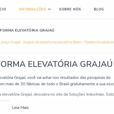
ÍCIO
INFORMAÇÕES
SOBRE NÓS
BLOG
AFORMA ELEVATÓRIA GRAJAÚ
l preço Grajaú
Aluguel de plataforma elevatória Betim
Plataforma aérea a
FORMA ELEVATÓRIA GRAJAÚ
vatória Grajaú, você vai achar nos resultados das pesquisas do
om mais de 30 fábricas de todo o Brasil gratuitamente a sua esc
levatória Grajaú, descubra no site da Soluções Industriais. Solic
mento.
Leia Mais
r Aluguel de plataforma elevatória Grajaú aqui com o Soluções