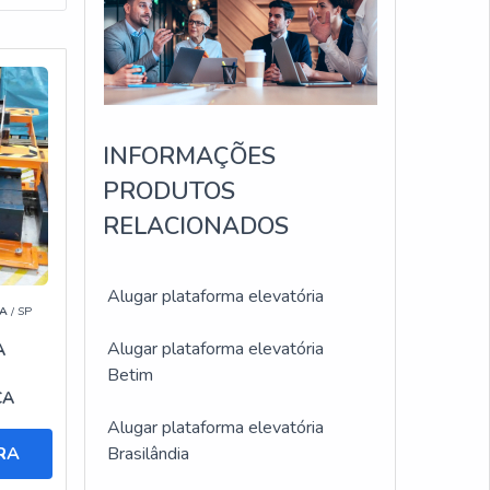
ma
m
INFORMAÇÕES
PRODUTOS
 podem
RELACIONADOS
ra
Alugar plataforma elevatória
A
/ SP
Alugar plataforma elevatória
A
A
Betim
terão
CA
Alugar plataforma elevatória
RA
Brasilândia