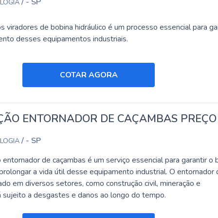
/ - SP
OLOGIA
S SOBRE O SOLUÇÕES INDUSTRIAIS:
 viradores de bobina hidráulico é um processo essencial para gar
há de melhor em Plataformas elevatórias para alugar Sapopemba.
nto desses equipamentos industriais.
aforma Betim e Locação de plataforma.
ogia, qualificações possíveis pela empresa possuir material de ó
ais, unido a um time com profissionais especializados e velocida
COTAR AGORA
 de seus clientes de ponta a ponta.."
ÃO ENTORNADOR DE CAÇAMBAS PREÇO
/ - SP
OLOGIA
entornador de caçambas é um serviço essencial para garantir o
rolongar a vida útil desse equipamento industrial. O entornador
ado em diversos setores, como construção civil, mineração e
tá sujeito a desgastes e danos ao longo do tempo.