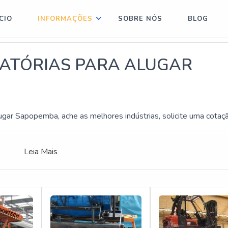
ÍCIO
INFORMAÇÕES
SOBRE NÓS
BLOG
ria articulada Santa Luzia
Locadora de plataforma elevatória Jabaquara
L
ATÓRIAS PARA ALUGAR
ugar Sapopemba, ache as melhores indústrias, solicite uma cotaç
gar Sapopemba, encontre no website do Soluções Industriais. Re
Leia Mais
 segmento.
AFORMAS ELEVATÓRIAS PARA ALUGAR SAPOPEMBA:
para alugar Sapopemba idônea no mercado, encontra na Soluções
m Aluguel de plataforma Betim e Locação de plataforma articu
atual para garantir a qualidade final para seus clientes.