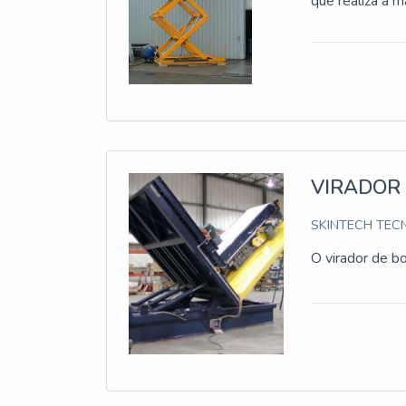
que realiza a 
VIRADOR
SKINTECH TECN
O virador de b