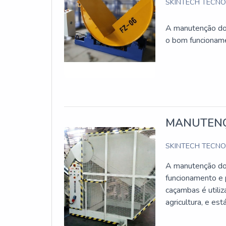
SKINTECH TECN
atendimento regionalizado
CONHEÇA MAIS DETALHES INTERESSANTE
A manutenção dos
Aqui no Soluções Industriais você acha o que 
o bom funcioname
empresa oferece opções como Aluguel de plat
Sendo líder no mercado e precursora em tecnol
qualidade e atendimento regionalizado, ainda m
praticidade na comunicação, garantem o sucesso
MANUTENÇ
SKINTECH TECN
A manutenção do 
funcionamento e p
caçambas é utiliz
agricultura, e es