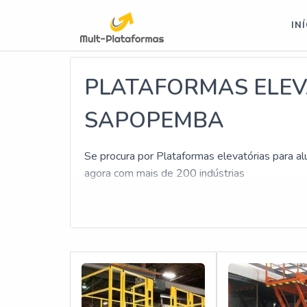
; include('inc/informacoes/informacoes-linkagem-interna.php');?>
IN
Buscas relacionadas:
Aluguel de plataforma elevató
PLATAFORMAS ELEV
SAPOPEMBA
Se procura por Plataformas elevatórias para al
agora com mais de 200 indústrias
Buscando por Plataformas elevatórias para alu
uma cotação hoje mesmo e conheça a líder do
CONHEÇA UM POUCO MAIS SOBRE PLAT
Se alguém busca por Plataformas elevatórias 
Industriais. Uma empresa com alto Know-how e
15 metros, disponibilizando tudo que há de mais 