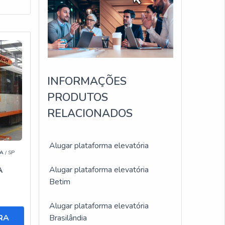
lidade
fício.
INFORMAÇÕES
PRODUTOS
RELACIONADOS
Alugar plataforma elevatória
A
/ SP
canais
Alugar plataforma elevatória
A
A
Betim
Alugar plataforma elevatória
que a
RA
Brasilândia
ima