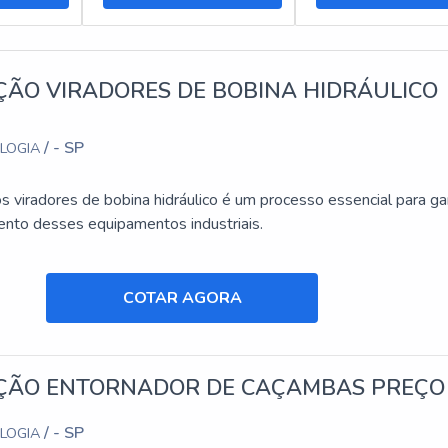
do Soluções Industriais, empresa que tem se destacado no segme
a melhor experiência para seus parceiros.
ÃO VIRADORES DE BOBINA HIDRÁULICO
r outras páginas com conteúdosque vão adicionar mais conhecim
/ - SP
OLOGIA
 viradores de bobina hidráulico é um processo essencial para gar
nto desses equipamentos industriais.
COTAR AGORA
ÃO ENTORNADOR DE CAÇAMBAS PREÇO
/ - SP
OLOGIA