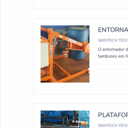
ENTORNA
SKINTECH TECN
O entornador 
tambores em for
PLATAFO
SKINTECH TECN