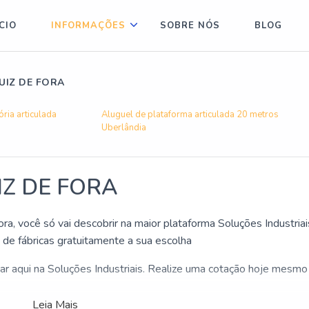
ÍCIO
INFORMAÇÕES
SOBRE NÓS
BLOG
UIZ DE FORA
ria articulada
Aluguel de plataforma articulada 20 metros
Uberlândia
IZ DE FORA
ra, você só vai descobrir na maior plataforma Soluções Industriai
de fábricas gratuitamente a sua escolha
har aqui na Soluções Industriais. Realize uma cotação hoje mesmo
 é por Locação de pta Juiz de Fora aqui com os profisisonais
Leia Mais