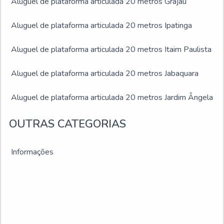
Aluguel de plataforma articulada 20 metros Grajaú
Aluguel de plataforma articulada 20 metros Ipatinga
Aluguel de plataforma articulada 20 metros Itaim Paulista
Aluguel de plataforma articulada 20 metros Jabaquara
Aluguel de plataforma articulada 20 metros Jardim Ângela
Aluguel de plataforma articulada 20 metros Jardim São
OUTRAS CATEGORIAS
Luís
Informações
Aluguel de plataforma articulada 20 metros Juiz de Fora
Aluguel de plataforma articulada 20 metros Montes
Claros
Aluguel de plataforma articulada 20 metros Ribeirão das