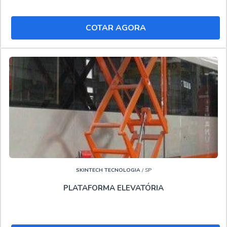
líder no mercado
idônea no mercado
COTAR AGORA
altamente qualificada
precursora em tecnologia
referência no segmento
líder do segmento
VEJA AQUI MAIS INFORMAÇÕES RELEVANTES
SOBRE O SOLUÇÕES INDUSTRIAIS:
NO Soluções Industriais você pode ter tudo que precisa
quando o assunto for Alugar plataforma elevatória
Governador Valadares. Líder em qualidade, a empresa
oferece uma variedade de ítens como Aluguel de
plataforma Betim e Locação de plataforma articulada 15
SKINTECH TECNOLOGIA
/ SP
metros.
PLATAFORMA ELEVATÓRIA
Tudo isso por ser líder no mercado e líder do segmento,
padrões alcançados pela empresa conter material de
ótima qualidade e tecnologia de ponta onde, agregando a