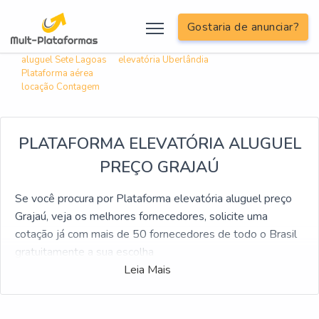
; include('inc/informacoes/informacoes-linkagem-interna.php');?>
Gostaria de anunciar?
Buscas relacionadas:
Plataforma elevatória
Locação de plataforma
aluguel Sete Lagoas
elevatória Uberlândia
Plataforma aérea
locação Contagem
PLATAFORMA ELEVATÓRIA ALUGUEL
PREÇO GRAJAÚ
Se você procura por Plataforma elevatória aluguel preço
Grajaú, veja os melhores fornecedores, solicite uma
cotação já com mais de 50 fornecedores de todo o Brasil
gratuitamente a sua escolha
Leia Mais
Se pesquisa por Plataforma elevatória aluguel preço
Grajaú, encontre a empresa líder do mercado. Realize uma
cotação agora mesmo e ache a melhor referência em