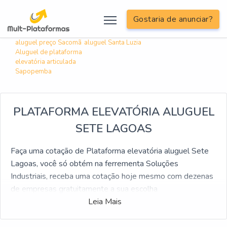
; include('inc/informacoes/informacoes-linkagem-interna.php');?>
Gostaria de anunciar?
Buscas relacionadas:
Plataforma elevatória
Plataforma aérea
aluguel preço Sacomã
aluguel Santa Luzia
Aluguel de plataforma
elevatória articulada
Sapopemba
PLATAFORMA ELEVATÓRIA ALUGUEL
SETE LAGOAS
Faça uma cotação de Plataforma elevatória aluguel Sete
Lagoas, você só obtém na ferrementa Soluções
Industriais, receba uma cotação hoje mesmo com dezenas
de empresas gratuitamente a sua escolha
Leia Mais
Se pesquisa por Plataforma elevatória aluguel Sete
Lagoas, encontre a empresa líder do mercado. Solicite um