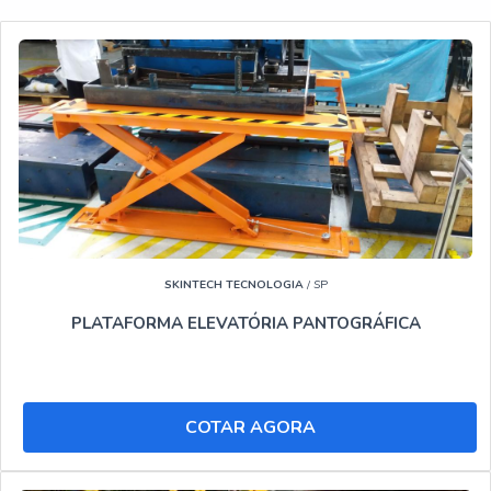
orçamento online e conheça a melhor referência do
mercado.
ENTENDA MELHOR OS DETALHES SOBRE
PLATAFORMA ELEVATÓRIA ALUGUEL SETE LAGOAS:
Quem procura por Plataforma elevatória aluguel Sete
Lagoas idônea no mercado, consegue encontrar o site do
Soluções Industriais. Uma empresa com alto Know-how
em Aluguel de plataforma para trabalho em altura e
Locação de plataforma elevatória, visando sempre a
qualidade final para fidelização do cliente.
SKINTECH TECNOLOGIA
/ SP
Ainda focando em Plataforma elevatória aluguel Sete
PLATAFORMA ELEVATÓRIA PANTOGRÁFICA
Lagoas, na essência da empresa a mesma deve prezar
pelos produtos e serviços com ótima qualidade e alta
durabilidade, pequenos detalhes mas de grande valia para
COTAR AGORA
saber a procedência e seriedade da empresa.
Sem trocar o foco sobre Plataforma elevatória aluguel
Sete Lagoas, é importante buscar uma empresa que tenha