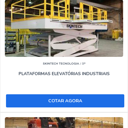
produtos e serviços com ótima qualidade e tecnologia
própria, características simples mas que mostram o
comprometimento da empresa com seus clientes.
SOLUÇÕES INDUSTRIAIS, SUA OPÇÃO PARA
PLATAFORMA ELEVATÓRIA ALUGUEL SETE LAGOAS!
Saiba porquê o Soluções Industriais é referência quando
buscar por :
profissionais especializados
SKINTECH TECNOLOGIA
/ SP
atendimento personalizado
PLATAFORMAS ELEVATÓRIAS INDUSTRIAIS
chat com atendimento humano
material de ótima qualidade
tecnologia de ponta
atendimento regionalizado
COTAR AGORA
CONHEÇA MAIS DETALHES INTERESSANTES SOBRE
O SOLUÇÕES INDUSTRIAIS:
No Soluções Industriais você tem o que há de melhor no
mercado de Plataforma elevatória aluguel Sete Lagoas.