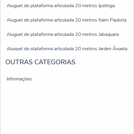
Aluguel de plataforma articulada 20 metros Ipatinga
Aluguel de plataforma articulada 20 metros Itaim Paulista
Aluguel de plataforma articulada 20 metros Jabaquara
Aluguel de plataforma articulada 20 metros Jardim Ângela
OUTRAS CATEGORIAS
Aluguel de plataforma articulada 20 metros Jardim São
Luís
Informações
Aluguel de plataforma articulada 20 metros Juiz de Fora
Aluguel de plataforma articulada 20 metros Montes
Claros
Aluguel de plataforma articulada 20 metros Ribeirão das
Neves