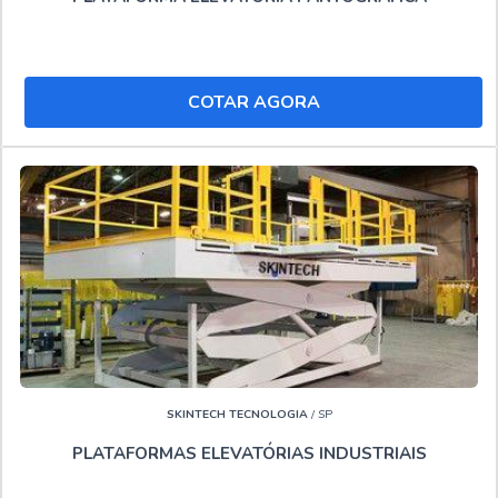
plataforma, oferecendo sempre a melhor opção para seus
clientes.
Ainda com uma visão analítica sobre Aluguel de
COTAR AGORA
plataforma articulada 20 metros Contagem, na essência
da empresa a mesma deve prezar pelos produtos e
serviços com ótima qualidade e excelente custo-benefício,
detalhes primordiais que são deixados de lado por muitas
empresas que não focam na fidelização do cliente.
Ainda com uma visão analítica sobre Aluguel de
plataforma articulada 20 metros Contagem, na essência
da empresa a mesma deve prezar pelos produtos e
serviços com ótima qualidade e alta durabilidade, detalhes
que passam despercebidos e podem gerar prejuízo
futuros para os clientes.
SKINTECH TECNOLOGIA
/ SP
PLATAFORMAS ELEVATÓRIAS INDUSTRIAIS
SOLUÇÕES INDUSTRIAIS, LÍDER QUANDO PRECISAR