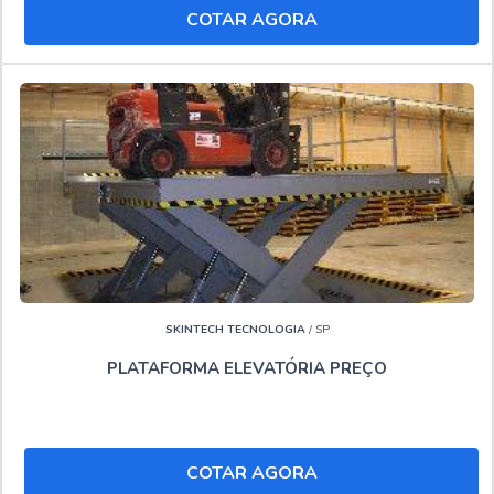
Conhecida por ser líder no mercado e referência no
COTAR AGORA
segmento, qualificações construídas pela empresa focar
suas ações no resultado final tendo material de ótima
qualidade e atendimento regionalizado o que, somado a
uma equipe com profissionais especializados e
atendimento personalizado , fecha todo o ciclo de entrega
com excelência para seus clientes.."
SKINTECH TECNOLOGIA
/ SP
PLATAFORMA ELEVATÓRIA PREÇO
COTAR AGORA