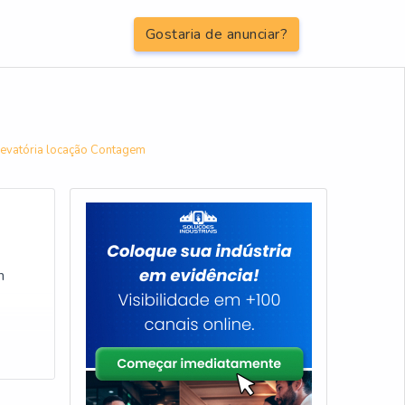
Gostaria de anunciar?
levatória locação Contagem
m