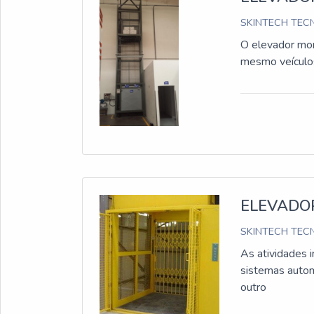
SKINTECH TECN
O elevador mon
mesmo veículos
ELEVADO
SKINTECH TECN
As atividades 
sistemas autom
outro