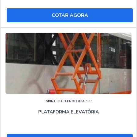
excelência de ponta a ponta.
Se você gostou deste conteúdo, separamos mais alguns
COTAR AGORA
conteúdos que agregarão mais informações relevantes a
sua necessidade. Veja também:
Locação de plataforma elevatória tipo tesoura
Locação de pta
Locadora de plataforma elevatória
Locar plataformas aéreas
."
SKINTECH TECNOLOGIA
/ SP
PLATAFORMA ELEVATÓRIA