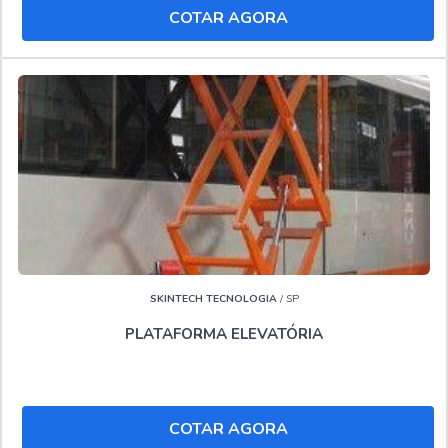
COTAR AGORA
Locação de plataforma elevatória tipo tesoura
Locação de pta
Locadora de plataforma elevatória
Locar plataformas aéreas
."
SKINTECH TECNOLOGIA
/ SP
PLATAFORMA ELEVATÓRIA
COTAR AGORA