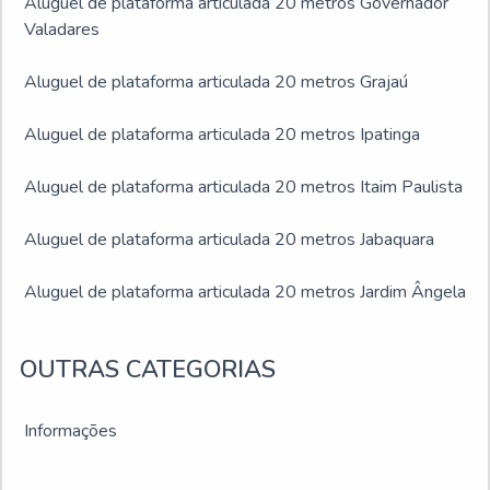
Aluguel de plataforma articulada 20 metros Governador
Valadares
Aluguel de plataforma articulada 20 metros Grajaú
Aluguel de plataforma articulada 20 metros Ipatinga
Aluguel de plataforma articulada 20 metros Itaim Paulista
Aluguel de plataforma articulada 20 metros Jabaquara
Aluguel de plataforma articulada 20 metros Jardim Ângela
Aluguel de plataforma articulada 20 metros Jardim São
OUTRAS CATEGORIAS
Luís
Aluguel de plataforma articulada 20 metros Juiz de Fora
Informações
Aluguel de plataforma articulada 20 metros Montes