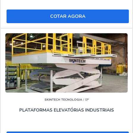
satisfação em melhor lhe atender.
COTAR AGORA
VEJA AQUI MAIS INFORMAÇÕES RELEVANTES
SOBRE O SOLUÇÕES INDUSTRIAIS:
No Soluções Industriais tem tudo que sua empresa
precisa para Aluguel de plataforma. A empresa oferece
opções como Aluguel de plataforma para trabalho em
altura e Locação de plataforma com ótima qualidade e
personalização para cada necessidade.
Venha ser mais um cliente do Soluções Industriais,
empresa que tem sido preferência no segmento por toda
seriedade e qualidade o que garante uma entrega de
excelência de ponta a ponta.
SKINTECH TECNOLOGIA
/ SP
Se gostou deste nosso conteúdo, não deixe de ver outras
PLATAFORMAS ELEVATÓRIAS INDUSTRIAIS
páginas com conteúdosque podem ajudar naquilo que
esteja procurando. Veja ainda: